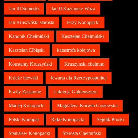
Jan III Sobieski
Jan II Kazimierz Waza
Jan Kruszyński starosta
Jerzy Konopacki
Kanonik Chełmiński
Kasztelan Chełmiński
Kasztelan Elbląski
katastrofa kolejowa
Konstanty Kruszyński
Kruszynski chełmno
Książe litewski
Kwarta dla Rzeczypospolitej
Kwity Zastawne
Lukrecja Guldensztern
Maciej Konopacki
Magdalena Korwin Gosiewska
Polski Konopat
Rafał Konopacki
Sejmik Pruski
Stanisław Konopacki
Starosta Chełmiński