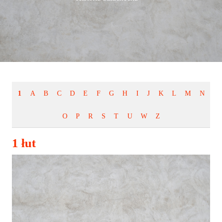
1
A
B
C
D
E
F
G
H
I
J
K
L
M
N
O
P
R
S
T
U
W
Z
1 łut