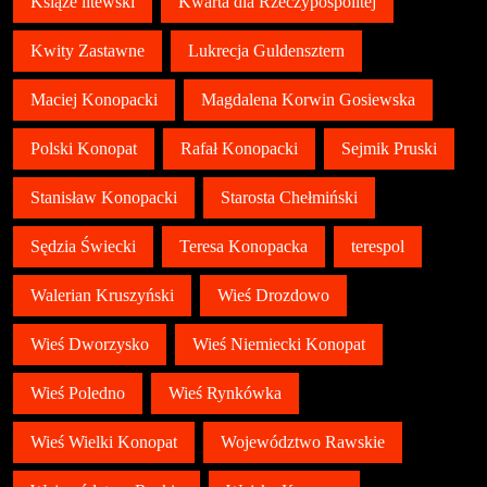
Książe litewski
Kwarta dla Rzeczypospolitej
Kwity Zastawne
Lukrecja Guldensztern
Maciej Konopacki
Magdalena Korwin Gosiewska
Polski Konopat
Rafał Konopacki
Sejmik Pruski
Stanisław Konopacki
Starosta Chełmiński
Sędzia Świecki
Teresa Konopacka
terespol
Walerian Kruszyński
Wieś Drozdowo
Wieś Dworzysko
Wieś Niemiecki Konopat
Wieś Poledno
Wieś Rynkówka
Wieś Wielki Konopat
Województwo Rawskie