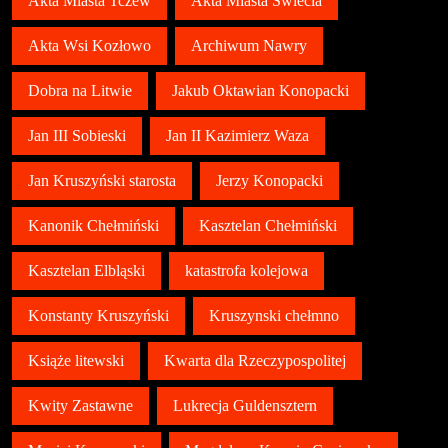
Akta Miasta Tczew
Akta Miasta Świecia
Akta Wsi Kozłowo
Archiwum Nawry
Dobra na Litwie
Jakub Oktawian Konopacki
Jan III Sobieski
Jan II Kazimierz Waza
Jan Kruszyński starosta
Jerzy Konopacki
Kanonik Chełmiński
Kasztelan Chełmiński
Kasztelan Elbląski
katastrofa kolejowa
Konstanty Kruszyński
Kruszynski chełmno
Książe litewski
Kwarta dla Rzeczypospolitej
Kwity Zastawne
Lukrecja Guldensztern