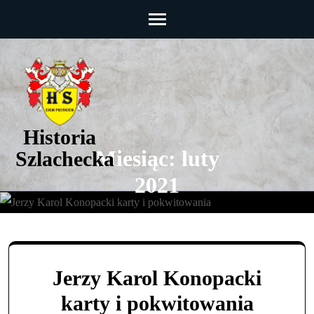
Skip
to
content
(Press
Enter)
Historia
Miesiąc:
luty
Szlachecka
2021
Historia Szlachecka
>>
Jerzy Karol Konopacki
karty i pokwitowania