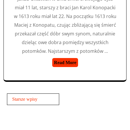
miał 11 lat, starszy z braci Jan Karol Konopacki
w 1613 roku miał lat 22. Na początku 1613 roku
Maciej z Konopatu, czując zbliżającą się śmierć
przekazał część dóbr swym synom, naturalnie
dzieląc owe dobra pomiędzy wszystkich
potomków. Najstarszym z potomków …
Read More
Nawigacja
Starsze wpisy
po
wpisach