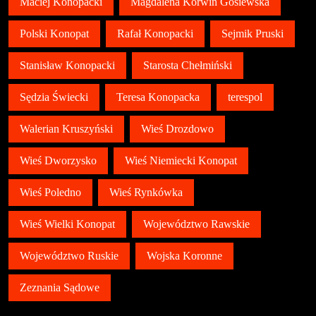
Maciej Konopacki
Magdalena Korwin Gosiewska
Polski Konopat
Rafał Konopacki
Sejmik Pruski
Stanisław Konopacki
Starosta Chełmiński
Sędzia Świecki
Teresa Konopacka
terespol
Walerian Kruszyński
Wieś Drozdowo
Wieś Dworzysko
Wieś Niemiecki Konopat
Wieś Poledno
Wieś Rynkówka
Wieś Wielki Konopat
Województwo Rawskie
Województwo Ruskie
Wojska Koronne
Zeznania Sądowe