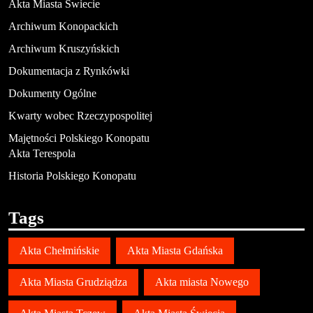
Akta Miasta Świecie
Archiwum Konopackich
Archiwum Kruszyńskich
Dokumentacja z Rynkówki
Dokumenty Ogólne
Kwarty wobec Rzeczypospolitej
Majętności Polskiego Konopatu
Akta Terespola
Historia Polskiego Konopatu
Tags
Akta Chełmińskie
Akta Miasta Gdańska
Akta Miasta Grudziądza
Akta miasta Nowego