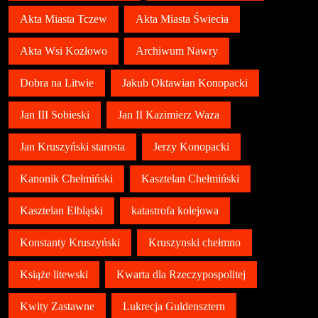
Akta Miasta Tczew
Akta Miasta Świecia
Akta Wsi Kozłowo
Archiwum Nawry
Dobra na Litwie
Jakub Oktawian Konopacki
Jan III Sobieski
Jan II Kazimierz Waza
Jan Kruszyński starosta
Jerzy Konopacki
Kanonik Chełmiński
Kasztelan Chełmiński
Kasztelan Elbląski
katastrofa kolejowa
Konstanty Kruszyński
Kruszynski chełmno
Książe litewski
Kwarta dla Rzeczypospolitej
Kwity Zastawne
Lukrecja Guldensztern