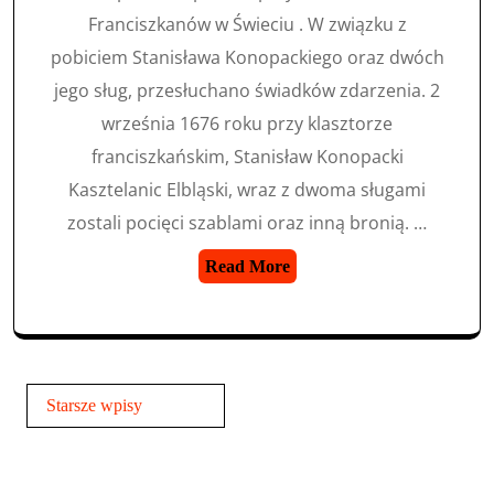
Franciszkanów w Świeciu . W związku z
pobiciem Stanisława Konopackiego oraz dwóch
jego sług, przesłuchano świadków zdarzenia. 2
września 1676 roku przy klasztorze
franciszkańskim, Stanisław Konopacki
Kasztelanic Elbląski, wraz z dwoma sługami
zostali pocięci szablami oraz inną bronią. …
Read More
Nawigacja
Starsze wpisy
po
wpisach