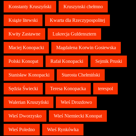
Konstanty Kruszyński
Kruszynski chełmno
Książe litewski
Kwarta dla Rzeczypospolitej
Kwity Zastawne
Lukrecja Guldensztern
Maciej Konopacki
Magdalena Korwin Gosiewska
Polski Konopat
Rafał Konopacki
Sejmik Pruski
Stanisław Konopacki
Starosta Chełmiński
Sędzia Świecki
Teresa Konopacka
terespol
Walerian Kruszyński
Wieś Drozdowo
Wieś Dworzysko
Wieś Niemiecki Konopat
Wieś Poledno
Wieś Rynkówka