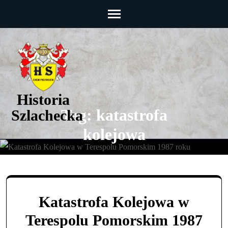
Skip
to
content
(Press
Enter)
Historia
Tag:
katastrofa
Szlachecka
kolejowa
Historia Szlachecka
>>
Katastrofa Kolejowa w
Terespolu Pomorskim 1987