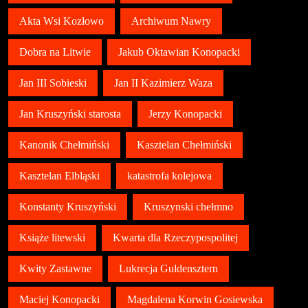
Akta Wsi Kozłowo
Archiwum Nawry
Dobra na Litwie
Jakub Oktawian Konopacki
Jan III Sobieski
Jan II Kazimierz Waza
Jan Kruszyński starosta
Jerzy Konopacki
Kanonik Chełmiński
Kasztelan Chełmiński
Kasztelan Elbląski
katastrofa kolejowa
Konstanty Kruszyński
Kruszynski chełmno
Książe litewski
Kwarta dla Rzeczypospolitej
Kwity Zastawne
Lukrecja Guldensztern
Maciej Konopacki
Magdalena Korwin Gosiewska