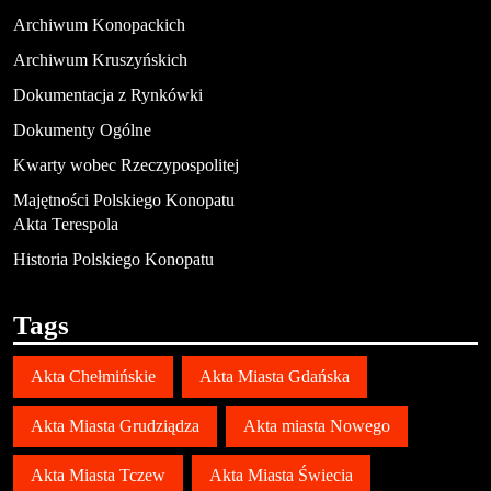
Archiwum Konopackich
Archiwum Kruszyńskich
Dokumentacja z Rynkówki
Dokumenty Ogólne
Kwarty wobec Rzeczypospolitej
Majętności Polskiego Konopatu
Akta Terespola
Historia Polskiego Konopatu
Tags
Akta Chełmińskie
Akta Miasta Gdańska
Akta Miasta Grudziądza
Akta miasta Nowego
Akta Miasta Tczew
Akta Miasta Świecia